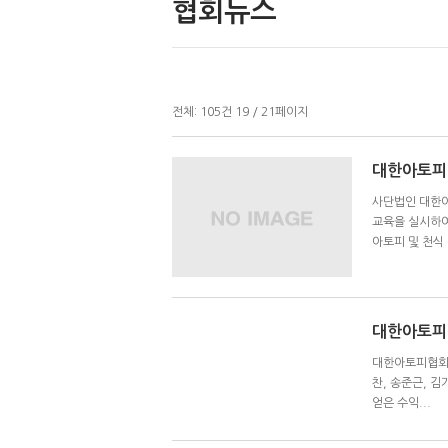
협회뉴스
전체:
105
건
19 / 21
페이지
대한아토피협
사단법인 대한아
교육을 실시하여
아토피 및 천식 
대한아토피협
대한아토피협회,
찬, 송준근, 
얻은 수익...