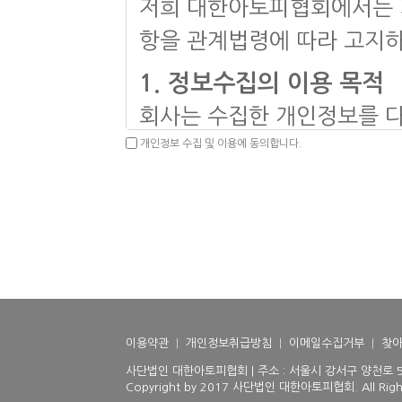
3. 회사는 필요하다고 인정되
저희 대한아토피협회에서는 기
은 방법으로 효력을 발생합
항을 관계법령에 따라 고지하
1. 정보수집의 이용 목적
제 3 조 (약관적용외 준칙)
회사는 수집한 개인정보를 다
1. 이 약관은 당사가 제공
개인정보 수집 및 이용에 동의합니다.
2. 이 약관에 명시되지 않
ο 회원 관리
제 4 조 (정의)
회원제 서비스 이용에 따른
이 약관에서 사용하는 용어의
2. 수집/이용 항목
1. "이용자"란 "홈페이지"
ο 수집항목 : 이름 , 성별 ,
개인회원 및 법인회원을 말
메일 , 생년월일 , 서비스 이용
2. "가입"이란 당사가 제
이용약관
|
개인정보취급방침
|
이메일수집거부
|
찾아
ο 개인정보 수집방법 : 홈페
스 이용계약을 완료시키는 
사단법인 대한아토피협회 | 주소 : 서울시 강서구 양천로 510(등
Copyright by 2017 사단법인 대한아토피협회. All Right