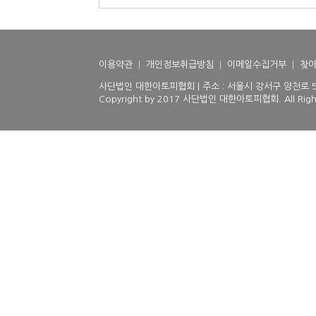
이용약관
|
개인정보취급방침
|
이메일수집거부
|
찾아
사단법인 대한아토피협회 | 주소 : 서울시 강서구 양천로 510(등
Copyright by 2017 사단법인 대한아토피협회. All Right