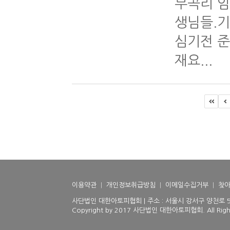
부곡리 임
생님들.
심기전 준
재요...
이용약관
|
개인정보취급방침
|
이메일수집거부
|
찾아
사단법인 대한아토피협회 | 주소 : 서울시 강서구 양천로 510(등
Copyright by 2017 사단법인 대한아토피협회. All Right