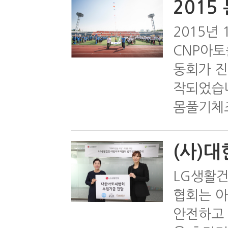
2015
2015년
CNP아토
동회가 진
작되었습니
몸풀기체조
(사)대
LG생활건
협회는 아
안전하고 