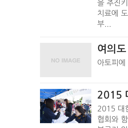
을 추진키
치료에 도
부...
여의도
아토피에 
2015
2015 
협회와 함