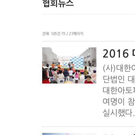
협회뉴스
전체:
105
건
15 / 21
페이지
2016
(사)대한
단법인 대
대한아토피
여명이 참
실시했다.