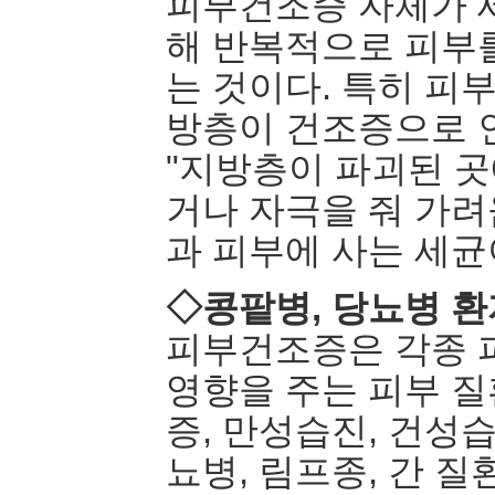
피부건조증 자체가 
해 반복적으로 피부
는 것이다. 특히 피
방층이 건조증으로 
"지방층이 파괴된 곳
거나 자극을 줘 가려
과 피부에 사는 세균
◇콩팥병, 당뇨병 환
피부건조증은 각종 
영향을 주는 피부 질
증, 만성습진, 건성
뇨병, 림프종, 간 