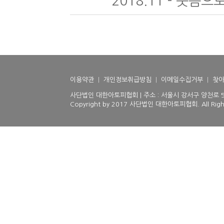
2018.11 - 웃음
이용약관
|
개인정보취급방침
|
이메일수집거부
|
찾아
사단법인 대한아토피협회 | 주소 : 서울시 강서구 양천로 510(등
Copyright by 2017 사단법인 대한아토피협회. All Right