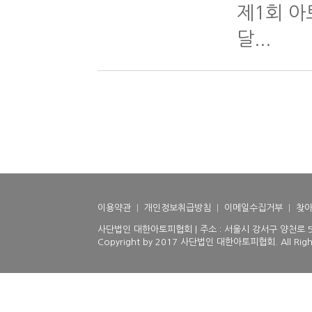
제1회 아
달...
이용약관
|
개인정보취급방침
|
이메일수집거부
|
찾아
사단법인 대한아토피협회 | 주소 : 서울시 강서구 양천로 510(등
Copyright by 2017 사단법인 대한아토피협회. All Right