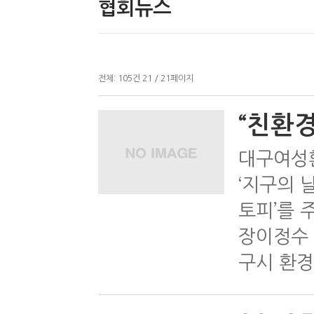
협회뉴스
전체:
105
건
21 / 21
페이지
“친환경
대구여성
‘지구의 
토피’를 
장이정수 
구시 환경