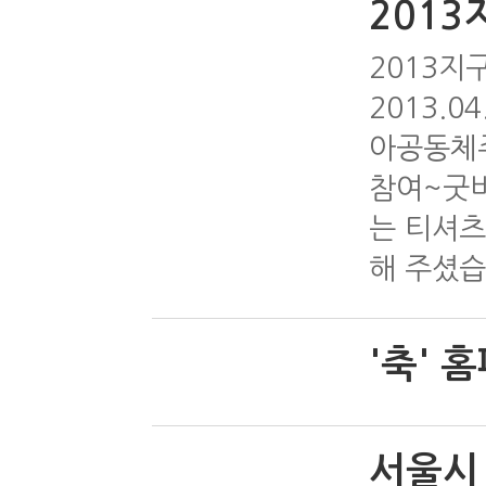
201
2013지
2013.
아공동체주
참여~굿
는 티셔츠
해 주셨습니
'축' 
서울시